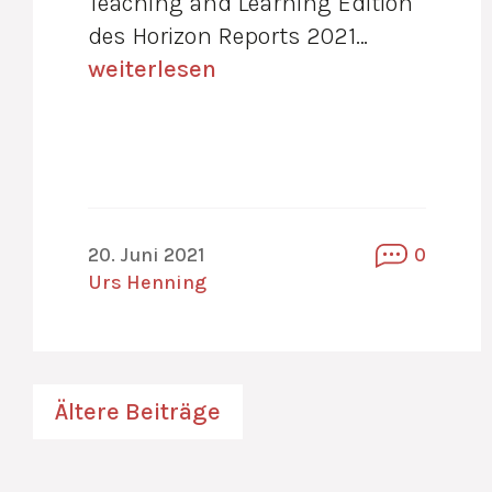
Teaching and Learning Edition
des Horizon Reports 2021…
weiterlesen
20. Juni 2021
0
Urs Henning
Beitragsnavigat
Ältere Beiträge